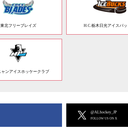
東北フリーブレイズ
H.C.栃木日光アイスバ
ニャンアイスホッケークラブ
@ALhockey_JP
FOLLOW US ON X