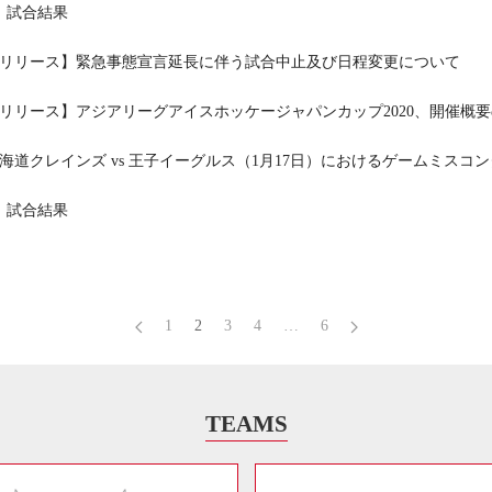
日：試合結果
リリース】緊急事態宣言延長に伴う試合中止及び日程変更について
リリース】アジアリーグアイスホッケージャパンカップ2020、開催概
海道クレインズ vs 王子イーグルス（1月17日）におけるゲームミスコ
日：試合結果
1
2
3
4
…
6
TEAMS