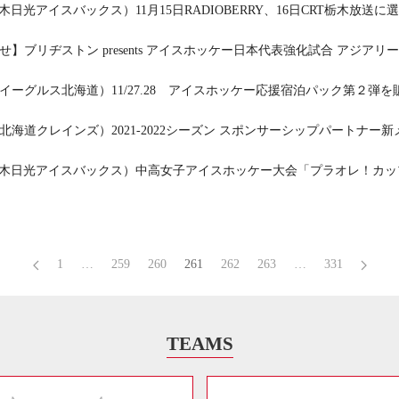
栃木日光アイスバックス）11月15日RADIOBERRY、16日CRT栃木放送
せ】ブリヂストン presents アイスホッケー日本代表強化試合 アジ
イーグルス北海道）11/27.28 アイスホッケー応援宿泊パック第２弾を
北海道クレインズ）2021-2022シーズン スポンサーシップパートナー
.栃木日光アイスバックス）中高女子アイスホッケー大会 「プラオレ！カ
1
…
259
260
261
262
263
…
331
TEAMS