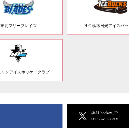
東北フリーブレイズ
H.C.栃木日光アイスバ
ニャンアイスホッケークラブ
@ALhockey_JP
FOLLOW US ON X